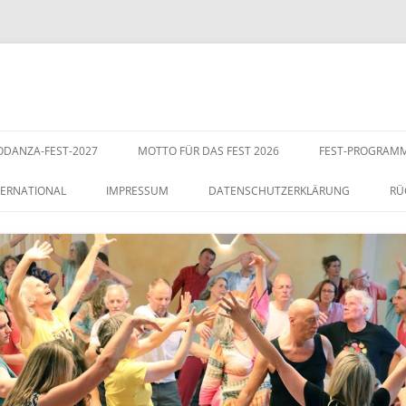
IODANZA-FEST-2027
MOTTO FÜR DAS FEST 2026
FEST-PROGRAMM
TERNATIONAL
IMPRESSUM
DATENSCHUTZERKLÄRUNG
RÜ
 2011
NGLISH
PHOTOS-2026
F
 2012
SPAÑOL
 2013
 2014
 2015