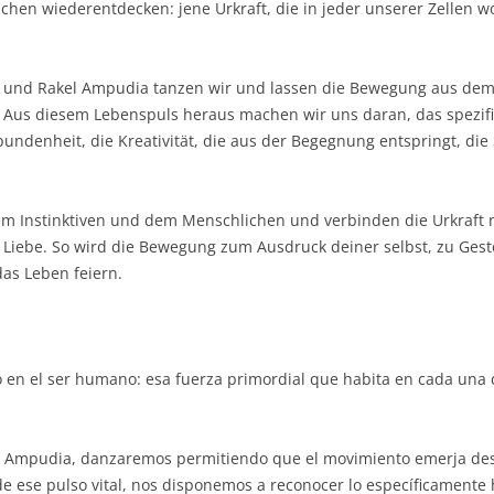
schen wiederentdecken: jene Urkraft, die in jeder unserer Zellen
na und Rakel Ampudia tanzen wir und lassen die Bewegung aus dem
. Aus diesem Lebenspuls heraus machen wir uns daran, das spezif
bundenheit, die Kreativität, die aus der Begegnung entspringt, die 
m Instinktiven und dem Menschlichen und verbinden die Urkraft mi
Liebe. So wird die Bewegung zum Ausdruck deiner selbst, zu Geste
as Leben feiern.
to en el ser humano: esa fuerza primordial que habita en cada una d
l Ampudia, danzaremos permitiendo que el movimiento emerja desde
e ese pulso vital, nos disponemos a reconocer lo específicamente