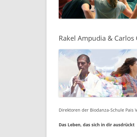
6. BIODANZA-FEST
7. BIODANZA-FEST
8. BIODANZA-FEST
Rakel Ampudia & Carlos 
9. BIODANZA-FES
10. BIODANZA-FE
11. BIODANZA-FE
12. BIODANZA-FE
13. BIODANZA-FE
FILM-13.BIODANZ
Direktoren der Biodanza-Schule Pais V
14. BIODANZA-FE
Das Leben, das sich in dir ausdrückt