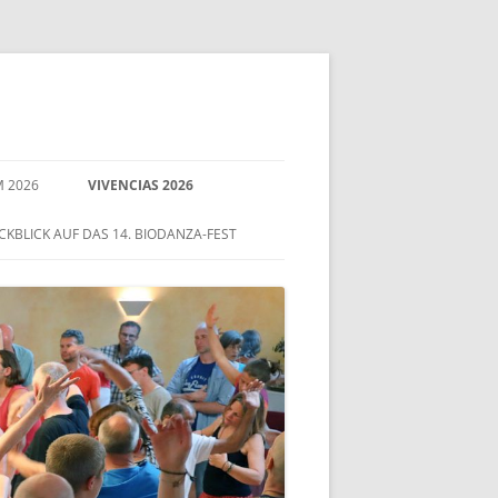
 2026
VIVENCIAS 2026
IRENE FRANCO & JOSE NEVES
CKBLICK AUF DAS 14. BIODANZA-FEST
MAITE BERNARDELLE
EEDBACK
JADE WEPENER
RAKEL AMPUDIA & CARLOS
ORELLANA
DALILA ZOTTI
CORDULA BRUCH