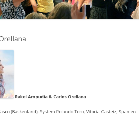
 2016
 2017
 2018
Orellana
T-2019
ST 2022
ST-2023
ST-2024
ST-2025
Rakel Ampudia & Carlos Orellana
A-FEST-2025
asco (Baskenland), System Rolando Toro, Vitoria-Gasteiz, Spanien
ST-2026